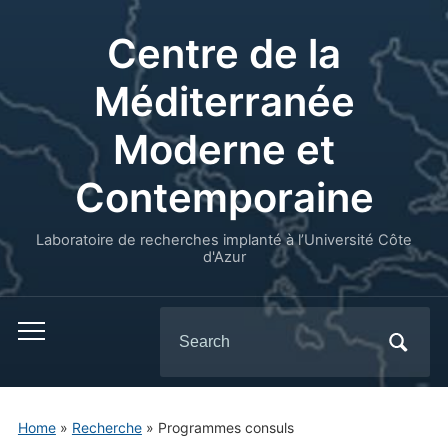
Centre de la
Méditerranée
Moderne et
Contemporaine
Laboratoire de recherches implanté à l’Université Côte
d'Azur
Search
for:
Home
»
Recherche
»
Programmes consuls