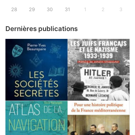
28
29
30
31
1
2
3
Dernières publications