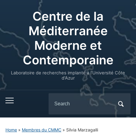
Centre de la
Méditerranée
Moderne et
Contemporaine
Laboratoire de recherches implanté à l’Université Côte
d'Azur
Search
for:
Home
»
Membres du CMMC
»
Silvia Marzagalli