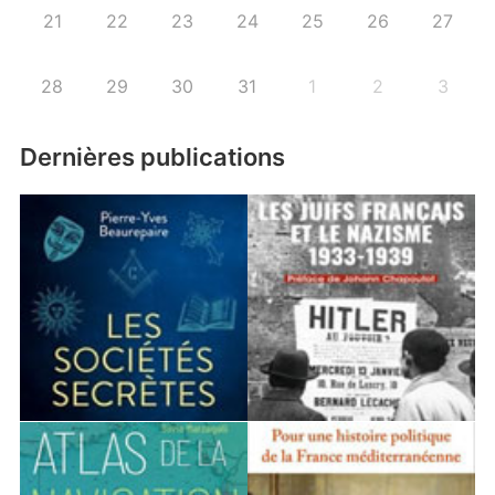
21
22
23
24
25
26
27
28
29
30
31
1
2
3
Dernières publications