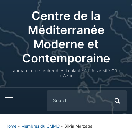
Centre de la
Méditerranée
Moderne et
Contemporaine
Laboratoire de recherches implanté à l’Université Côte
d'Azur
Search
for:
Home
»
Membres du CMMC
»
Silvia Marzagalli