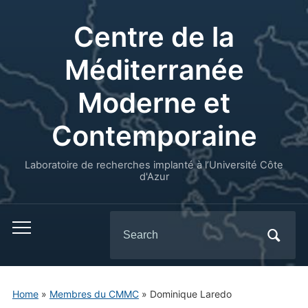
Centre de la
Méditerranée
Moderne et
Contemporaine
Laboratoire de recherches implanté à l’Université Côte
d'Azur
Search
for:
Home
»
Membres du CMMC
»
Dominique Laredo