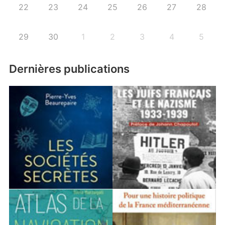
22
23
24
25
26
27
28
29
30
1
2
3
4
5
Dernières publications