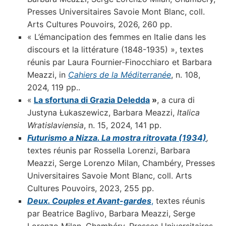
Presses Universitaires Savoie Mont Blanc, coll.
Arts Cultures Pouvoirs, 2026, 260 pp.
« L’émancipation des femmes en Italie dans les
discours et la littérature (1848-1935) », textes
réunis par Laura Fournier-Finocchiaro et Barbara
Meazzi, in
Cahiers de la
Méditerranée
, n. 108,
2024, 119 pp..
«
La sfortuna di Grazia Deledda
»
, a cura di
Justyna Łukaszewicz, Barbara Meazzi,
Italica
Wratislaviensia
, n. 15, 2024, 141 pp.
Futurismo a Nizza. La mostra ritrovata (1934)
,
textes réunis par Rossella Lorenzi, Barbara
Meazzi, Serge Lorenzo Milan, Chambéry, Presses
Universitaires Savoie Mont Blanc, coll. Arts
Cultures Pouvoirs, 2023, 255 pp.
Deux. Couples et Avant-gardes
,
textes réunis
par Beatrice Baglivo, Barbara Meazzi, Serge
Lorenzo Milan, Chambéry, Presses Universitaires