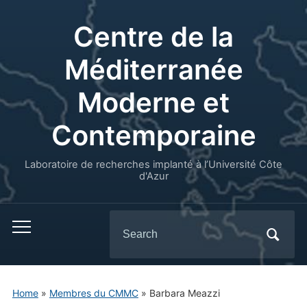
Centre de la
Méditerranée
Moderne et
Contemporaine
Laboratoire de recherches implanté à l’Université Côte
d'Azur
Search
for:
Home
»
Membres du CMMC
»
Barbara Meazzi