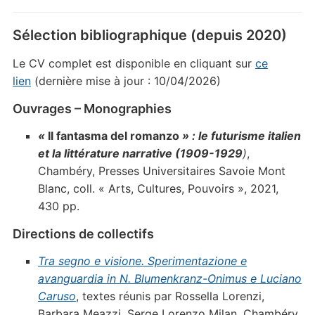
Sélection bibliographique (depuis 2020)
Le CV complet est disponible en cliquant sur
ce
lien
(dernière mise à jour : 10/04/2026)
Ouvrages – Monographies
«
Il fantasma del romanzo
» : le futurisme italien
et la littérature narrative (1909-1929
)
,
Chambéry, Presses Universitaires Savoie Mont
Blanc, coll. « Arts, Cultures, Pouvoirs », 2021,
430 pp.
Directions de collectifs
Tra segno e visione. Sperimentazione e
avanguardia in N. Blumenkranz-Onimus e Luciano
Caruso
, textes réunis par Rossella Lorenzi,
Barbara Meazzi, Serge Lorenzo Milan, Chambéry,