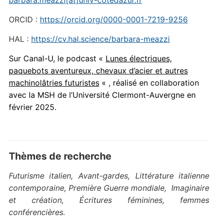
barbara.meazzi[at]univ-cotedazur.fr
ORCID :
https://orcid.org/0000-0001-7219-9256
HAL :
https://cv.hal.science/barbara-meazzi
Sur Canal-U, le podcast «
Lunes électriques,
paquebots aventureux, chevaux d’acier et autres
machinolâtries futuristes
« , réalisé en collaboration
avec la MSH de l’Université Clermont-Auvergne en
février 2025.
Thèmes de recherche
Futurisme italien,
Avant-gardes,
Littérature italienne
contemporaine,
Première Guerre mondiale,
Imaginaire
et création,
Écritures féminines, femmes
conférencières.