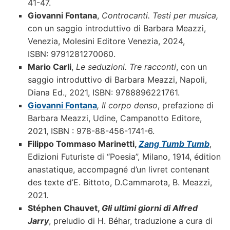
41-47.
Giovanni Fontana
,
Controcanti.
Testi per musica,
con un saggio introduttiv
o di Barbara Meazzi,
Venezia, Molesini Editore Venezia, 2024,
ISBN: 9791281270060.
Mario Carli
,
Le seduzioni. Tre racconti
, con un
saggio introduttivo di Barbara Meazzi, Napoli,
Diana Ed., 2021, ISBN: 9788896221761.
Giovanni Fontana
, Il corpo denso
, prefazione di
Barbara Meazzi, Udine, Campanotto Editore,
2021, ISBN : 978-88-456-1741-6.
Filippo Tommaso Marinetti,
Zang Tumb Tumb
,
Edizioni Futuriste di “Poesia”, Milano, 1914, édition
anastatique, accompagné d’un livret contenant
des texte d’E. Bittoto, D.Cammarota, B. Meazzi,
2021.
Stéphen Chauvet,
Gli ultimi giorni di Alfred
Jarry
, preludio di H. Béhar, traduzione a cura di