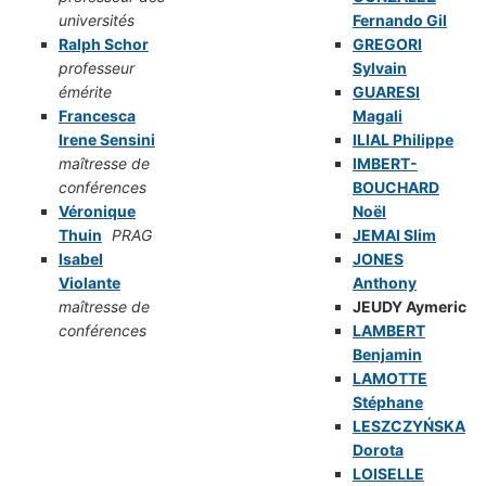
universités
Fernando Gil
Ralph Schor
GREGORI
professeur
Sylvain
émérite
GUARESI
Francesca
Magali
Irene Sensini
ILIAL Philippe
maîtresse de
IMBERT-
conférences
BOUCHARD
Véronique
Noël
Thuin
PRAG
JEMAI Slim
Isabel
JONES
Violante
Anthony
maîtresse de
JEUDY Aymeric
conférences
LAMBERT
Benjamin
LAMOTTE
Stéphane
LESZCZYŃSKA
Dorota
LOISELLE