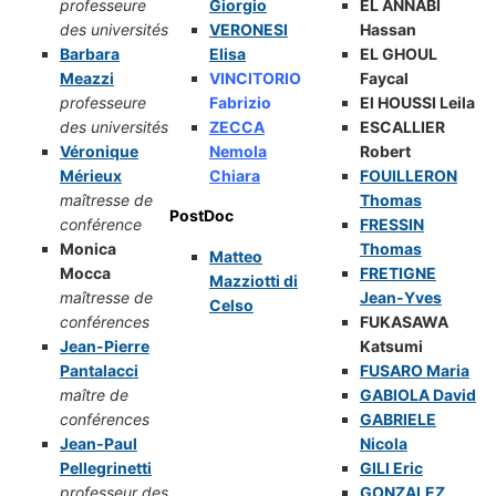
professeure
Giorgio
EL ANNABI
des universités
VERONESI
Hassan
Barbara
Elisa
EL GHOUL
Meazzi
VINCITORIO
Faycal
professeure
Fabrizio
El HOUSSI Leila
des universités
ZECCA
ESCALLIER
Véronique
Nemola
Robert
Mérieux
Chiara
FOUILLERON
maîtresse de
Thomas
PostDoc
conférence
FRESSIN
Monica
Thomas
Matteo
Mocca
FRETIGNE
Mazziotti di
maîtresse de
Jean-Yves
Celso
conférences
FUKASAWA
Jean-Pierre
Katsumi
Pantalacci
FUSARO Maria
maître de
GABIOLA David
conférences
GABRIELE
Jean-Paul
Nicola
Pellegrinetti
GILI Eric
professeur des
GONZALEZ