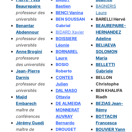
Beaurepaire
Bastien
BAGNERIS
professeur des
BENCI Vanina
Laure
universités
BEN SOUSSAN
BARELLI Hervé
Benantar
Gabriel
BEAUREPAIRE-
Abdennour
BIDARD Xavier
HERNANDEZ
professeur des
BOISSIERE
Adeline
universités
Léonie
BELIAEVA
Anne Brogini
BORNAREL
SOLOMON
professeure
Laure
Maria
des universités
BOSIO
BELLETTI
Jean-Pierre
Roberto
Gabriele
Darnis
CONTES
BELLON
professeur des
Julien
Christophe
universités
DAL MASO
BEN KHALIFA
Majid
Ottavia
Riadh
Embarech
DE ALMEIDA
BEZIAS Jean-
maître de
MONNERAT
Rémy
conférences
AUVRAY
BOTTACIN
Jérémy Guedj
Bernardo
Francesca
maître de
DROUGET
BOUVIER Yann