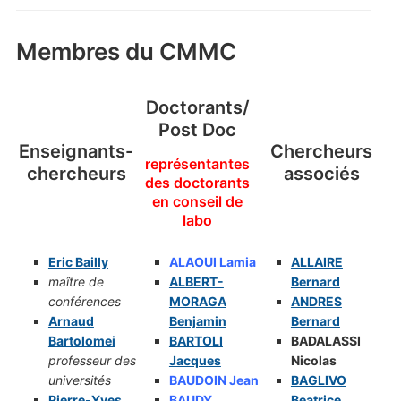
Membres du CMMC
Doctorants/
Post Doc
Enseignants-
Chercheurs
représentantes
chercheurs
associés
des doctorants
en conseil de
labo
Eric Bailly
ALAOUI Lamia
ALLAIRE
maître de
ALBERT-
Bernard
conférences
MORAGA
ANDRES
Arnaud
Benjamin
Be
rnard
Bartolomei
BARTOLI
BADALASSI
professeur des
Jacques
Nicolas
universités
BAUDOIN Jean
BAGLIVO
Pierre-Yves
BAUDY
Beatrice