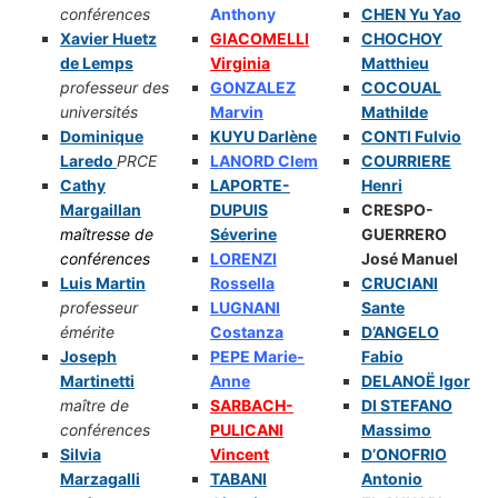
conférences
Anthony
CHEN Yu Yao
Xavier Huetz
GIACOMELLI
CHOCHOY
de Lemps
Virginia
Matthieu
professeur des
GONZALEZ
COCOUAL
universités
Marvin
Mathilde
Dominique
KUYU Darlène
CONTI Fulvio
Laredo
PRCE
LANORD Clem
COURRIERE
Cathy
LAPORTE-
Henri
Margaillan
DUPUIS
CRESPO-
maîtresse de
Séverine
GUERRERO
conférences
LORENZI
José Manuel
Luis Martin
Rossella
CRUCIANI
professeur
LUGNANI
Sante
émérite
Costanza
D’ANGELO
Joseph
PEPE Marie-
Fabio
Martinetti
Anne
DELANOË Igor
maître de
SARBACH-
DI STEFANO
conférences
PULICANI
Massimo
Silvia
Vincent
D’ONOFRIO
Marzagalli
TABANI
Antonio