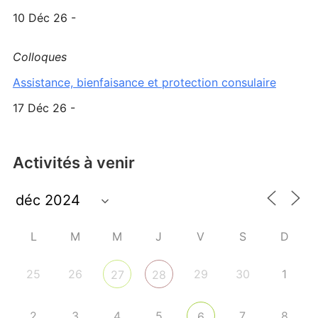
10 Déc 26 -
Colloques
Assistance, bienfaisance et protection consulaire
17 Déc 26 -
Activités à venir
L
M
M
J
V
S
D
25
26
29
30
1
27
28
2
3
4
5
7
8
6