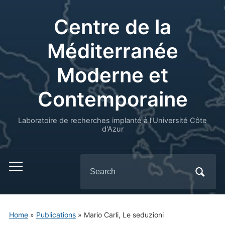
Centre de la
Méditerranée
Moderne et
Contemporaine
Laboratoire de recherches implanté à l’Université Côte
d'Azur
Search
for:
Home
»
Publications
»
Mario Carli, Le seduzioni