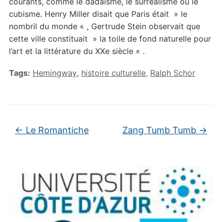
courants, comme le dadaïsme, le surréalisme ou le
cubisme. Henry Miller disait que Paris était » le
nombril du monde « , Gertrude Stein observait que
cette ville constituait » la toile de fond naturelle pour
l’art et la littérature du XXe siècle « .
Tags:
Hemingway
,
histoire culturelle
,
Ralph Schor
←
Le Romantiche
Zang Tumb Tumb
→