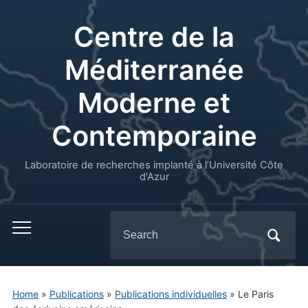
Centre de la
Méditerranée
Moderne et
Contemporaine
Laboratoire de recherches implanté à l’Université Côte
d'Azur
Search
for:
Home
»
Publications
»
Publications individuelles
»
Le Paris