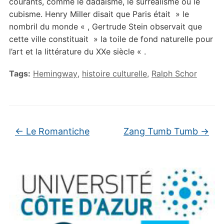
courants, comme le dadaïsme, le surréalisme ou le
cubisme. Henry Miller disait que Paris était » le
nombril du monde « , Gertrude Stein observait que
cette ville constituait » la toile de fond naturelle pour
l’art et la littérature du XXe siècle « .
Tags:
Hemingway
,
histoire culturelle
,
Ralph Schor
←
Le Romantiche
Zang Tumb Tumb
→