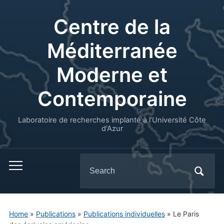
Centre de la
Méditerranée
Moderne et
Contemporaine
Laboratoire de recherches implanté à l’Université Côte
d'Azur
Search
for:
Home
»
Publications
»
Publications individuelles
»
Le Paris