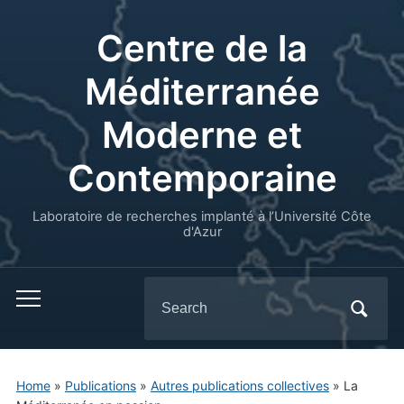
Centre de la
Méditerranée
Moderne et
Contemporaine
Laboratoire de recherches implanté à l’Université Côte
d'Azur
Search
for:
Home
»
Publications
»
Autres publications collectives
»
La