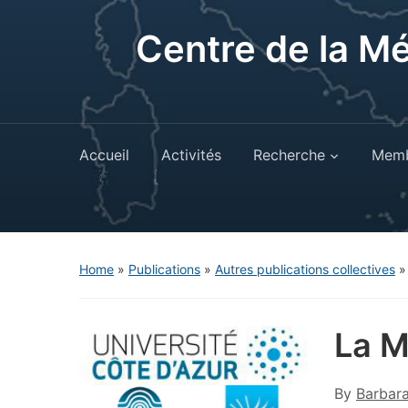
Centre de la M
Accueil
Activités
Recherche
Memb
Home
»
Publications
»
Autres publications collectives
La M
By
Barbar