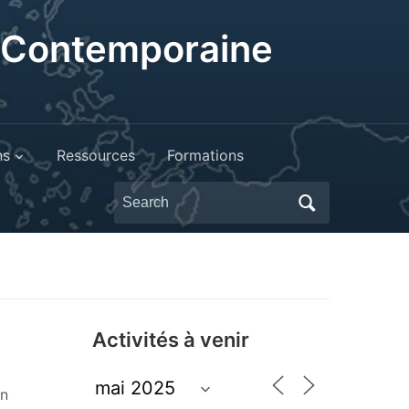
t Contemporaine
ns
Ressources
Formations
Search
for:
Activités à venir
n