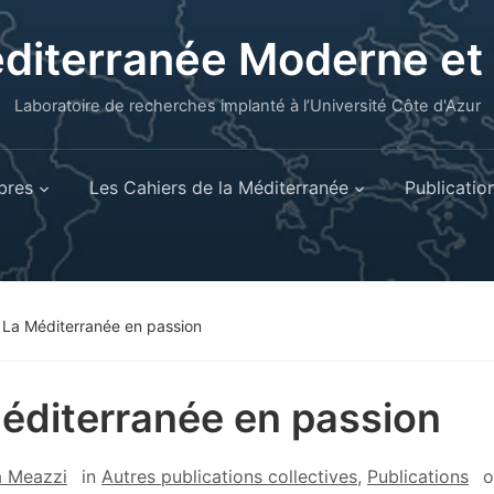
éditerranée Moderne e
Laboratoire de recherches implanté à l’Université Côte d'Azur
res
Les Cahiers de la Méditerranée
Publicatio
»
La Méditerranée en passion
éditerranée en passion
a Meazzi
in
Autres publications collectives
,
Publications
o