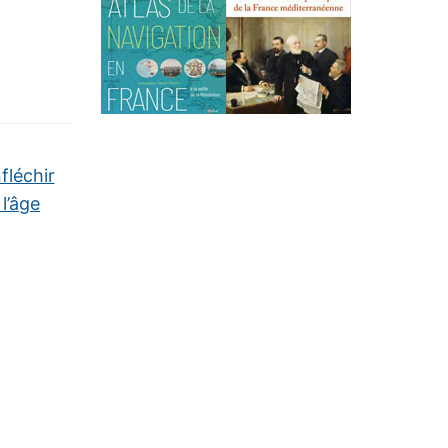
fléchir
 l’âge