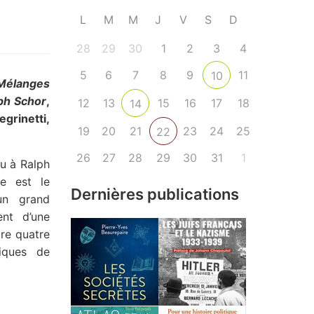
L
M
M
J
V
S
D
28
29
30
1
2
3
4
5
6
7
8
9
11
10
élanges
lph Schor
,
12
13
15
16
17
18
14
grinetti,
19
20
21
23
24
25
22
26
27
28
29
30
31
1
u à Ralph
re est le
Dernières publications
un grand
nt d’une
tre quatre
iques de