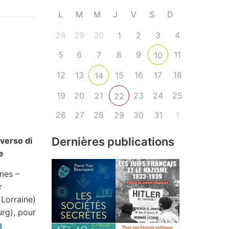
L
M
M
J
V
S
D
28
29
30
1
2
3
4
5
6
7
8
9
11
10
12
13
15
16
17
18
14
19
20
21
23
24
25
22
26
27
28
29
30
31
1
Dernières publications
verso di
e
mes –
r
 Lorraine)
urg), pour
a