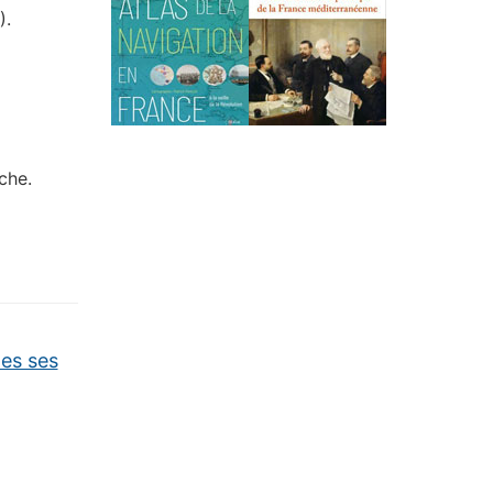
).
iche.
tes ses