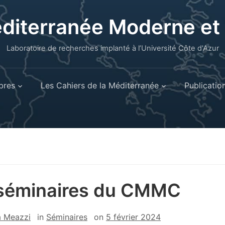
éditerranée Moderne e
Laboratoire de recherches implanté à l’Université Côte d'Azur
res
Les Cahiers de la Méditerranée
Publicatio
séminaires du CMMC
a Meazzi
in
Séminaires
on
5 février 2024