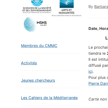
By
Barbar
Date, Hora
L
Membres du CMMC
Le prochain
tiendra le
Il est intit
Activités
diffusé pa
ici
.
Pour plus
Jeunes chercheurs
Pierre Dar
Les Cahiers de la Méditerranée
Carte non 