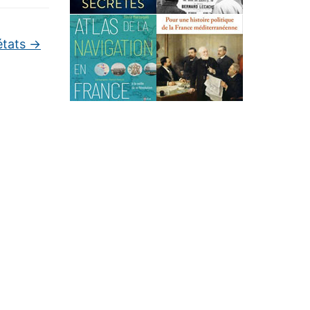
états
→