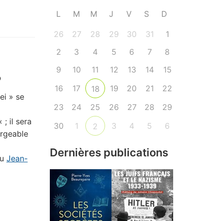
L
M
M
J
V
S
D
26
27
28
29
30
31
1
2
3
4
5
6
7
8
9
10
11
12
13
14
15
o
16
17
19
20
21
22
18
ei » se
23
24
25
26
27
28
29
« ; il sera
30
1
3
4
5
6
2
argeable
Dernières publications
u
Jean-