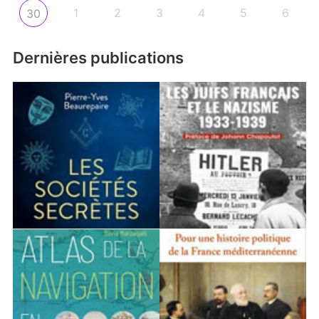
1
2
3
4
5
6
30
Dernières publications