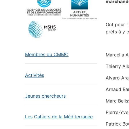
marchande
Ont pour l
prêts à y c
Membres du CMMC
Marcella Ag
Thierry All
Activités
Alvaro Ara
Arnaud Bar
Jeunes chercheurs
Marc Belis
Pierre-Yve
Les Cahiers de la Méditerranée
Patrick Bo