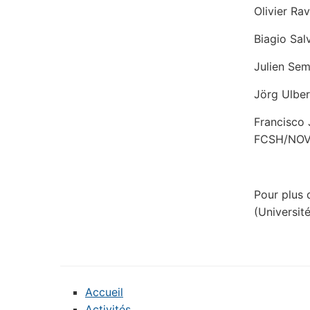
Olivier R
Biagio Salv
Julien Sem
Jörg Ulber
Francisco 
FCSH/NOV
Pour plus 
(Universit
Accueil
Activités