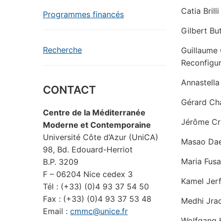
Catia Bril
Programmes financés
Gilbert Bu
Recherche
Guillaume 
Reconfigur
Annastella 
CONTACT
Gérard Cha
Centre de la Méditerranée
Jérôme Cr
Moderne et Contemporaine
Université Côte d’Azur (UniCA)
Masao Dae
98, Bd. Edouard-Herriot
Maria Fusa
B.P. 3209
F – 06204 Nice cedex 3
Kamel Jerf
Tél : (+33) (0)4 93 37 54 50
Fax : (+33) (0)4 93 37 53 48
Medhi Jrad
Email :
cmmc@unice.fr
Wolfgang K