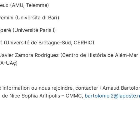
aveux (AMU, Telemme)
emini (Universita di Bari)
péré (Université Paris I)
t (Université de Bretagne-Sud, CERHIO)
Javier Zamora Rodríguez (Centro de História de Além-Mar 
A-UAç)
d’information ou nous rejoindre, contacter : Arnaud Bartolo
é de Nice Sophia Antipolis – CMMC,
bartolomei2@laposte.n