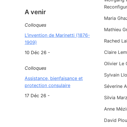
Reconfigur
A venir
Maria Ghaz
Colloques
Mathieu Gr
L’invention de Marinetti (1876-
Rached Lak
1909)
Claire Lem
10 Déc 26 -
Olivier Le
Colloques
Sylvain Llo
Assistance, bienfaisance et
protection consulaire
Séverine A
17 Déc 26 -
Silvia Mar
Anne Mézin
David Plou