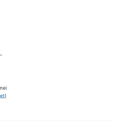
–
mei
et
)