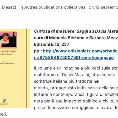
a Meazzi
in
Autres publications collectives
on
19 septemb
Curiosa di mestiere. Saggi su Dacia Mara
cura di Manuela Bertone e Barbara Meazz
Edizioni ETS, 237
pp.;
http://www.edizioniets.com/scheda
n=9788846750075&from=homepage
Il volume è un’indagine a più voci sulla scr
multiforme di Dacia Maraini, attualmente l
scrittrice italiana più tradotta nel
mondo, protagonista indiscussa della sce
letteraria contemporanea, figura di intelle
nota per il suo impegno politico e civile, p
prese di posizione coraggiose a favore dei 
oli.