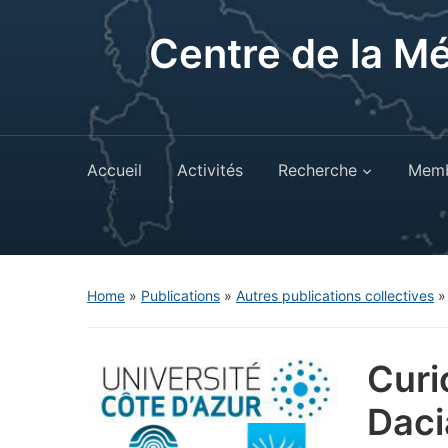
Centre de la M
Accueil
Activités
Recherche
Memb
Home
»
Publications
»
Autres publications collectives
Curi
Daci