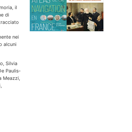
moria, il
ne di
tracciato
mente nei
o alcuni
, Silvia
De Paulis-
ra Meazzi,
,