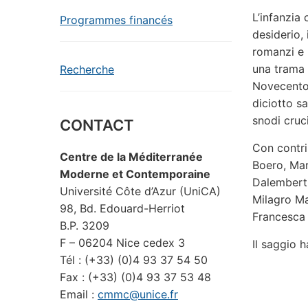
L’infanzia 
Programmes financés
desiderio, 
romanzi e 
una trama i
Recherche
Novecento 
diciotto s
snodi cruci
CONTACT
Con contri
Centre de la Méditerranée
Boero, Mar
Moderne et Contemporaine
Dalembert,
Université Côte d’Azur (UniCA)
Milagro Ma
98, Bd. Edouard-Herriot
Francesca 
B.P. 3209
F – 06204 Nice cedex 3
Il saggio h
Tél : (+33) (0)4 93 37 54 50
Fax : (+33) (0)4 93 37 53 48
Email :
cmmc@unice.fr