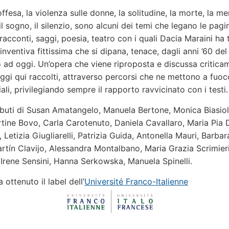
offesa, la violenza sulle donne, la solitudine, la morte, la me
il sogno, il silenzio, sono alcuni dei temi che legano le pagi
racconti, saggi, poesia, teatro con i quali Dacia Maraini ha 
nventiva fittissima che si dipana, tenace, dagli anni ’60 del
ad oggi. Un’opera che viene riproposta e discussa critica
aggi qui raccolti, attraverso percorsi che ne mettono a fuoc
ali, privilegiando sempre il rapporto ravvicinato con i testi.
buti di Susan Amatangelo, Manuela Bertone, Monica Biasiolo
tine Bovo, Carla Carotenuto, Daniela Cavallaro, Maria Pia 
 Letizia Giugliarelli, Patrizia Guida, Antonella Mauri, Barba
rtín Clavijo, Alessandra Montalbano, Maria Grazia Scrimieri
Irene Sensini, Hanna Serkowska, Manuela Spinelli.
a ottenuto il label dell’
Université Franco-Italienne