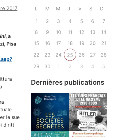
re 2017
L
M
M
J
V
S
D
1
2
3
4
5
6
7
8
9
10
11
12
13
14
ini
, a
15
16
17
18
19
20
21
i, Pisa
22
23
24
26
27
28
25
.asp?
29
30
1
2
3
4
5
ittura
Dernières publications
a
na
ttuale
er le sue
diritti