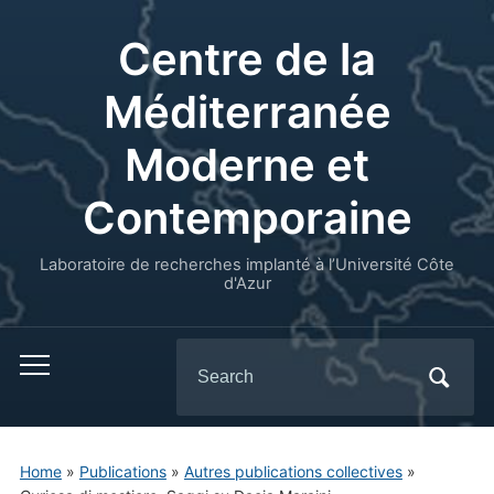
Centre de la
Méditerranée
Moderne et
Contemporaine
Laboratoire de recherches implanté à l’Université Côte
d'Azur
Search
for:
Home
»
Publications
»
Autres publications collectives
»