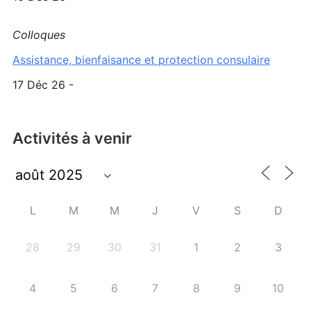
Colloques
Assistance, bienfaisance et protection consulaire
17 Déc 26 -
Activités à venir
L
M
M
J
V
S
D
28
29
30
31
1
2
3
4
5
6
7
8
9
10