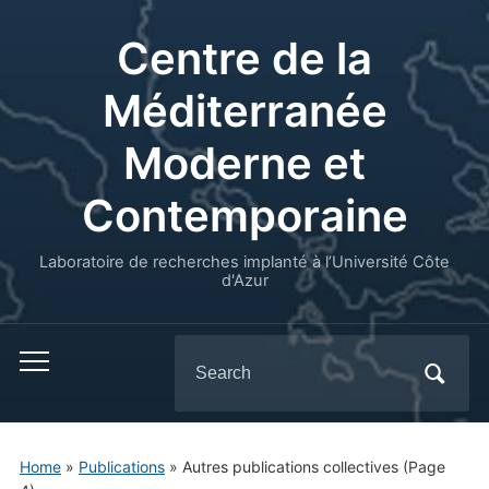
Centre de la
Méditerranée
Moderne et
Contemporaine
Laboratoire de recherches implanté à l’Université Côte
d'Azur
Search
for:
Home
»
Publications
» Autres publications collectives
(Page