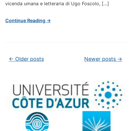
vicenda umana e letteraria di Ugo Foscolo, […]
Continue Reading →
Post navigation
←
Older posts
Newer posts
→