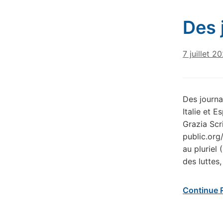
Des 
7 juillet 2
Des journa
Italie et 
Grazia Scri
public.org
au pluriel
des luttes
Continue 