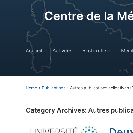
Centre de la M
Accueil
Activités
Recherche
Memb
Home
»
Publications
» Autres publications collectives
(
Category Archives:
Autres publica
Deux