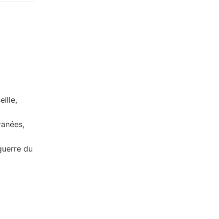
ille,
ranées,
guerre du