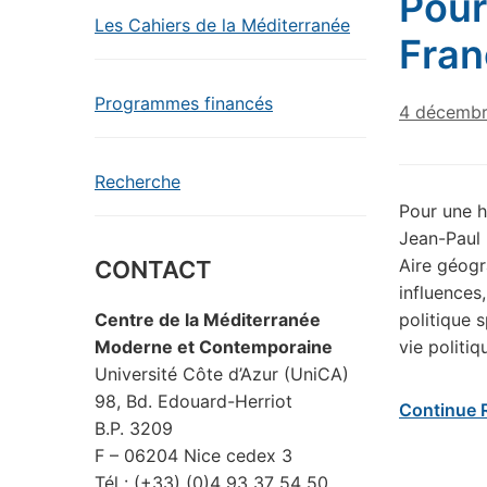
Pour
Les Cahiers de la Méditerranée
Fran
Programmes financés
4 décembr
Recherche
Pour une h
Jean-Paul 
Aire géogr
CONTACT
influences
politique s
Centre de la Méditerranée
vie politiq
Moderne et Contemporaine
Université Côte d’Azur (UniCA)
98, Bd. Edouard-Herriot
Continue 
B.P. 3209
F – 06204 Nice cedex 3
Tél : (+33) (0)4 93 37 54 50