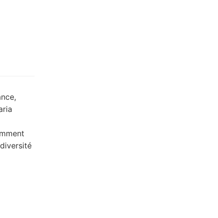
ance,
aria
cemment
diversité