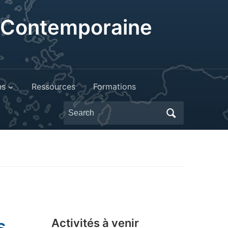
t Contemporaine
ns
Ressources
Formations
Search
for:
s
Activités à venir