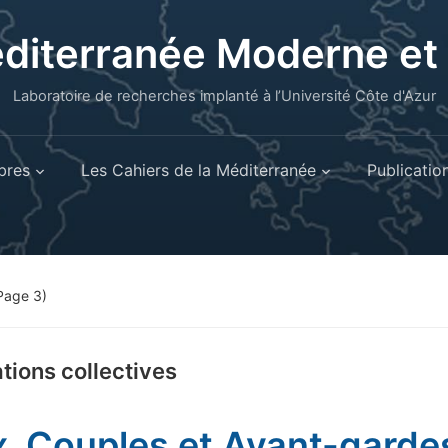
éditerranée Moderne e
Laboratoire de recherches implanté à l’Université Côte d'Azur
res
Les Cahiers de la Méditerranée
Publicatio
Page 3)
tions collectives
. Couples et Avant-garde