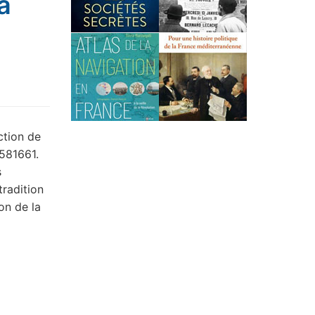
a
ction de
581661.
s
tradition
on de la