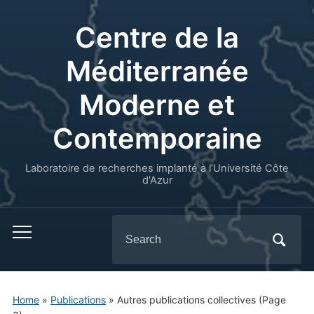
Centre de la
Méditerranée
Moderne et
Contemporaine
Laboratoire de recherches implanté à l’Université Côte
d'Azur
Search
for:
Home
»
Publications
» Autres publications collectives
(Page