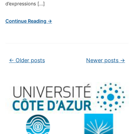
d’expressions […]
Continue Reading →
Post navigation
←
Older posts
Newer posts
→