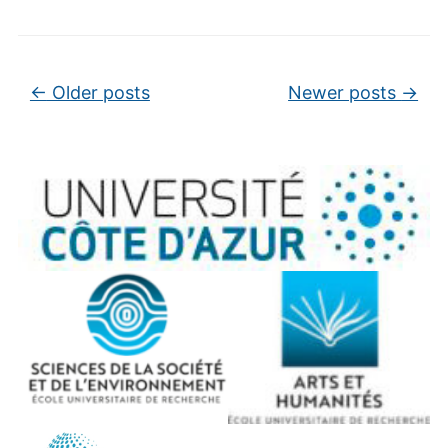
Post navigation
←
Older posts
Newer posts
→