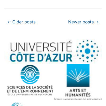
Post navigation
←
Older posts
Newer posts
→