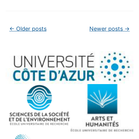
Post navigation
←
Older posts
Newer posts
→