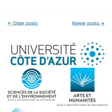
Post navigation
←
Older posts
Newer posts
→