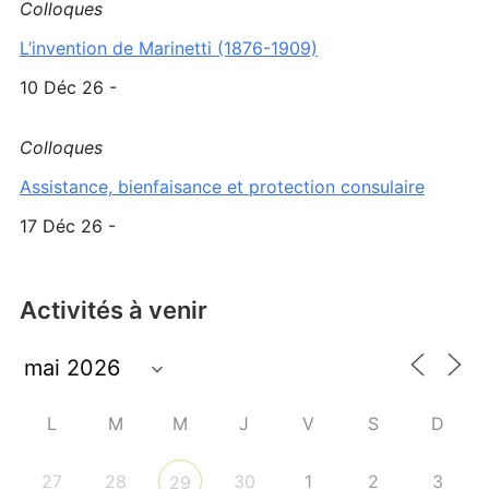
Colloques
L’invention de Marinetti (1876-1909)
10 Déc 26 -
Colloques
Assistance, bienfaisance et protection consulaire
17 Déc 26 -
Activités à venir
L
M
M
J
V
S
D
27
28
30
1
2
3
29