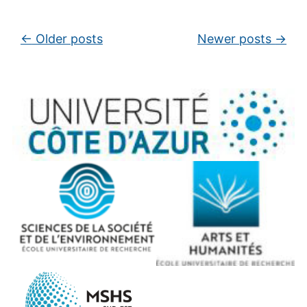
Post navigation
←
Older posts
Newer posts
→