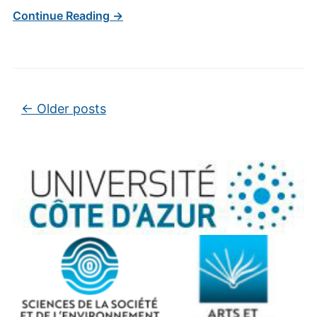
Continue Reading →
Post navigation
←
Older posts