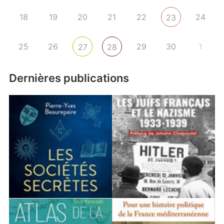
18
19
20
21
22
24
23
25
26
29
30
1
27
28
Dernières publications