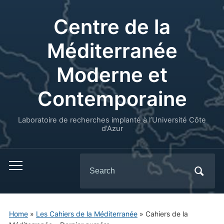
Centre de la
Méditerranée
Moderne et
Contemporaine
Laboratoire de recherches implanté à l’Université Côte
d'Azur
Search
for:
Home
»
Les Cahiers de la Méditerranée
»
Cahiers de la