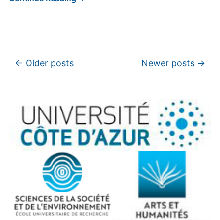
Post navigation
←
Older posts
Newer posts
→