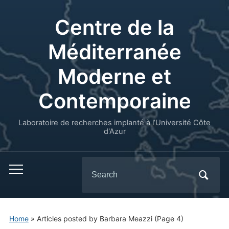
Centre de la
Méditerranée
Moderne et
Contemporaine
Laboratoire de recherches implanté à l’Université Côte
d'Azur
Search
for:
Home
»
Articles posted by Barbara Meazzi
(Page 4)