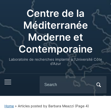
Centre de la
Méditerranée
Moderne et
Contemporaine
Laboratoire de recherches implanté à l’Université Côte
d'Azur
Search
for:
Home
»
Articles posted by Barbara Meazzi
(Page 4)