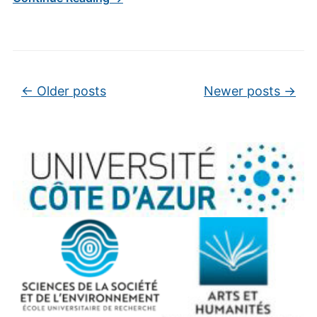
Post navigation
←
Older posts
Newer posts
→