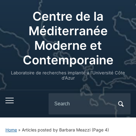
Centre de la
Méditerranée
Moderne et
Contemporaine
Laboratoire de recherches implanté à l’Université Côte
d'Azur
Search
for:
Home
»
Articles posted by Barbara Meazzi
(Page 4)