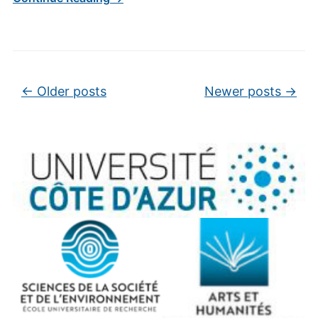
Post navigation
←
Older posts
Newer posts
→