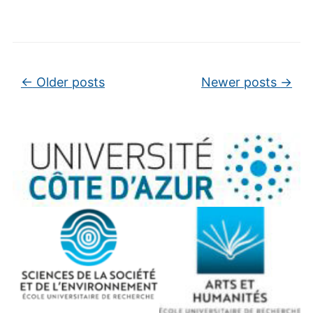
Post navigation
←
Older posts
Newer posts
→