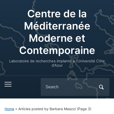
Centre de la
Méditerranée
Moderne et
Contemporaine
Laboratoire de recherches implanté à l’Université Côte
d'Azur
Search
for:
Home
»
Articles posted by Barbara Meazzi
(Page 3)