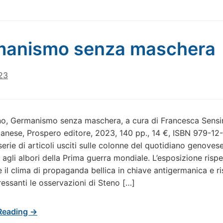
manismo senza maschera
23
no, Germanismo senza maschera, a cura di Francesca Sensin
anese, Prospero editore, 2023, 140 pp., 14 €, ISBN 979-12
erie di articoli usciti sulle colonne del quotidiano genovese
 agli albori della Prima guerra mondiale. L’esposizione risp
 il clima di propaganda bellica in chiave antigermanica e ri
ressanti le osservazioni di Steno […]
Reading →