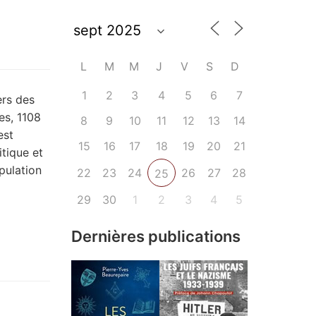
L
M
M
J
V
S
D
1
2
3
4
5
6
7
ers des
es, 1108
8
9
10
11
12
13
14
est
15
16
17
18
19
20
21
itique et
pulation
22
23
24
26
27
28
25
29
30
1
2
3
4
5
Dernières publications