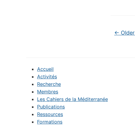
Post na
←
Older
Accueil
Activités
Recherche
Membres
Les Cahiers de la Méditerranée
Publications
Ressources
Formations