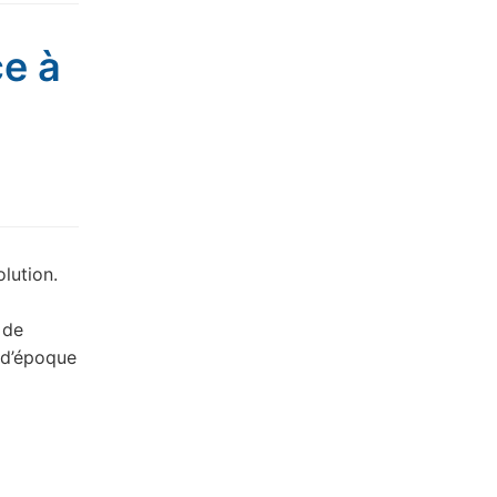
ce à
olution.
 de
 d’époque