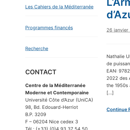
L’Ar
Les Cahiers de la Méditerranée
d’Az
Programmes financés
26 janvier
Recherche
Nathalie U
de puissan
EAN: 97824
CONTACT
2022 des A
the 1950s 
Centre de la Méditerranée
[…]
Moderne et Contemporaine
Université Côte d’Azur (UniCA)
98, Bd. Edouard-Herriot
Continue 
B.P. 3209
F – 06204 Nice cedex 3
Tél : (+33) (0)4 93 37 54 50