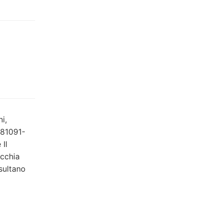
i,
-81091-
 Il
ecchia
sultano