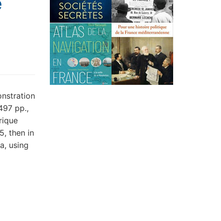
e
onstration
497 pp.,
rique
, then in
a, using