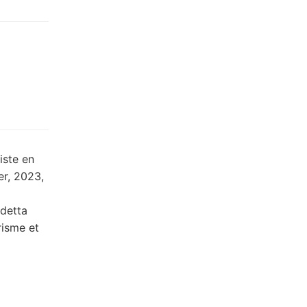
iste en
er, 2023,
edetta
risme et