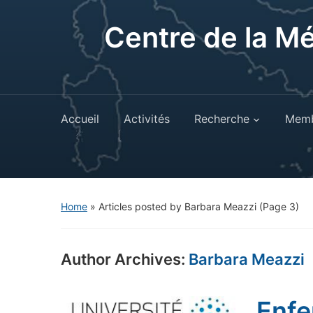
Centre de la M
Accueil
Activités
Recherche
Memb
Home
»
Articles posted by Barbara Meazzi
(Page 3)
Author Archives:
Barbara Meazzi
Enfe