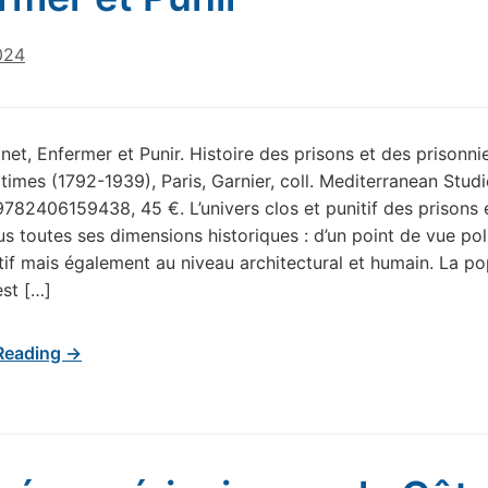
024
inet, Enfermer et Punir. Histoire des prisons et des prisonni
times (1792-1939), Paris, Garnier, coll. Mediterranean Studi
9782406159438, 45 €. L’univers clos et punitif des prisons 
s toutes ses dimensions historiques : d’un point de vue pol
tif mais également au niveau architectural et humain. La po
est […]
Reading →