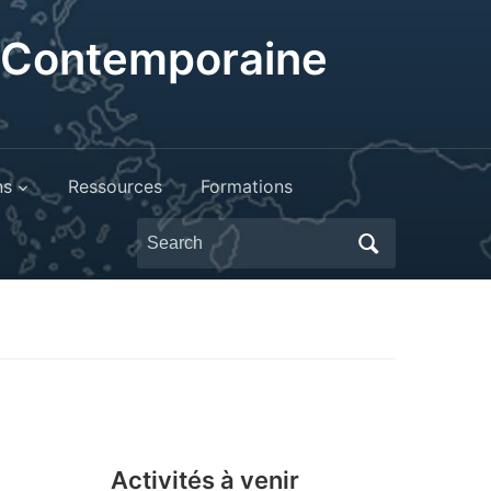
t Contemporaine
ns
Ressources
Formations
Search
for:
Activités à venir