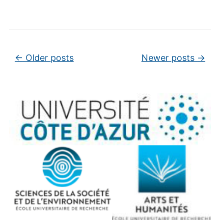
Post navigation
←
Older posts
Newer posts
→