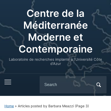
Centre de la
Méditerranée
Moderne et
Contemporaine
Laboratoire de recherches implanté à l’Université Côte
d'Azur
Search
for:
Home
»
Articles posted by Barbara Meazzi
(Page 3)