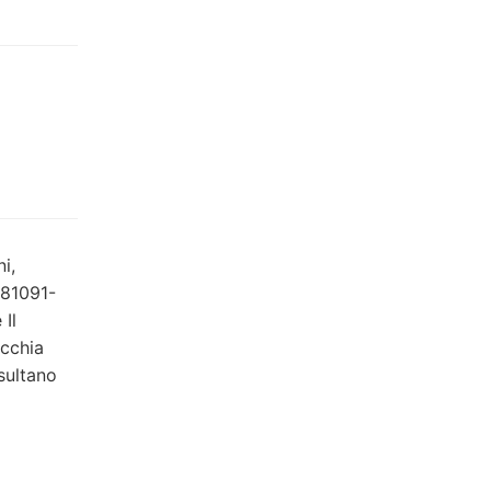
i,
-81091-
 Il
ecchia
sultano