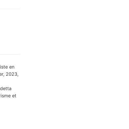
iste en
er, 2023,
edetta
risme et