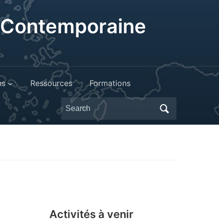
t Contemporaine
ns
Ressources
Formations
Search
for:
Activités à venir