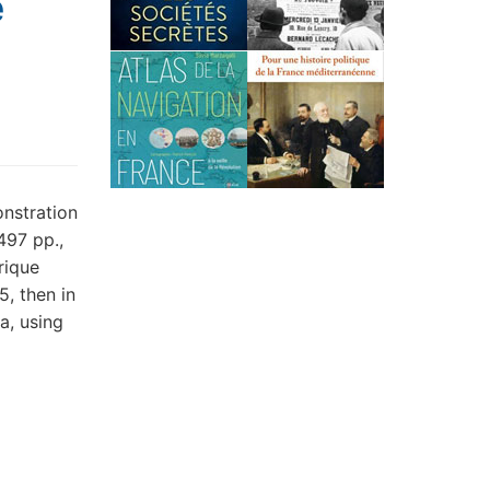
e
onstration
497 pp.,
rique
, then in
a, using