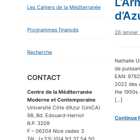
L’Ar
Les Cahiers de la Méditerranée
d’Az
Programmes financés
26 janvier
Recherche
Nathalie U
de puissan
EAN: 97824
CONTACT
2022 des A
the 1950s 
Centre de la Méditerranée
[…]
Moderne et Contemporaine
Université Côte d’Azur (UniCA)
98, Bd. Edouard-Herriot
Continue 
B.P. 3209
F – 06204 Nice cedex 3
Tél : (+33) (0)4 93 37 54 50