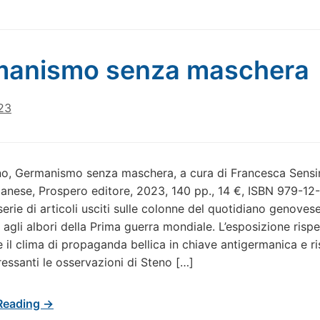
manismo senza maschera
23
no, Germanismo senza maschera, a cura di Francesca Sensin
anese, Prospero editore, 2023, 140 pp., 14 €, ISBN 979-12
erie di articoli usciti sulle colonne del quotidiano genovese
 agli albori della Prima guerra mondiale. L’esposizione risp
 il clima di propaganda bellica in chiave antigermanica e ri
ressanti le osservazioni di Steno […]
Reading →