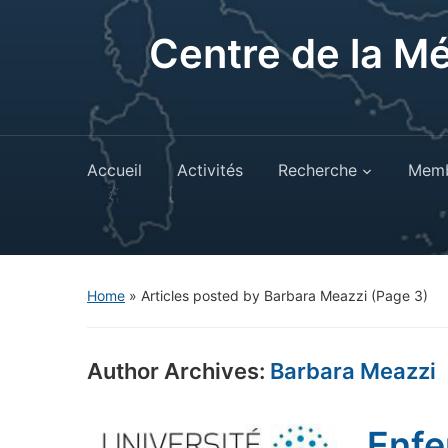
Centre de la M
Accueil
Activités
Recherche
Memb
Home
»
Articles posted by Barbara Meazzi
(Page 3)
Author Archives:
Barbara Meazzi
Enfe