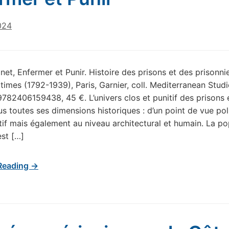
024
inet, Enfermer et Punir. Histoire des prisons et des prisonni
times (1792-1939), Paris, Garnier, coll. Mediterranean Studi
9782406159438, 45 €. L’univers clos et punitif des prisons 
s toutes ses dimensions historiques : d’un point de vue pol
tif mais également au niveau architectural et humain. La po
est […]
Reading →