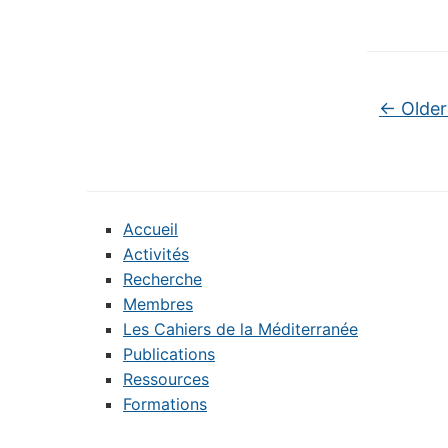
Post na
←
Older
Accueil
Activités
Recherche
Membres
Les Cahiers de la Méditerranée
Publications
Ressources
Formations