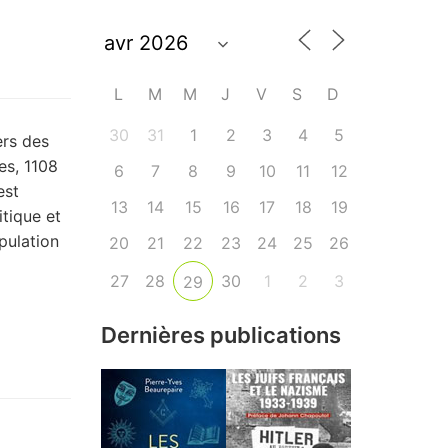
L
M
M
J
V
S
D
30
31
1
2
3
4
5
ers des
es, 1108
6
7
8
9
10
11
12
est
13
14
15
16
17
18
19
itique et
pulation
20
21
22
23
24
25
26
27
28
30
1
2
3
29
Dernières publications