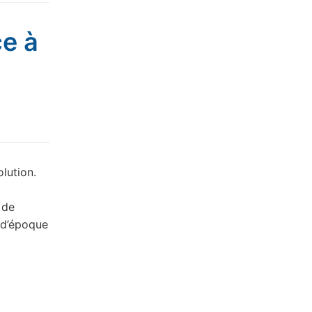
ce à
olution.
 de
 d’époque