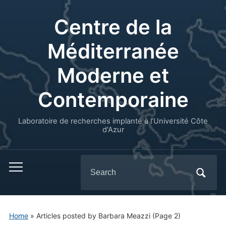
Centre de la
Méditerranée
Moderne et
Contemporaine
Laboratoire de recherches implanté à l’Université Côte
d'Azur
Search
for:
Home
»
Articles posted by Barbara Meazzi
(Page 2)