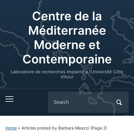
Centre de la
Méditerranée
Moderne et
Contemporaine
Laboratoire de recherches implanté à l’Université Côte
d'Azur
Search
for:
Home
»
Articles posted by Barbara Meazzi
(Page 2)